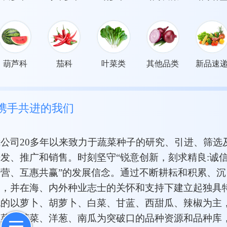
葫芦科
茄科
叶菜类
其他品类
新品速
携手共进的我们
我公司
20
多年以来致力于蔬菜种子的研究、引进、筛选
开发、推广和销售。时刻坚守“锐意创新，刻求精良
:
诚
经营、互惠共赢”的发展信念。通过不断耕耘和积累、沉
淀，并在海、内外种业志士的关怀和支持下建立起独具
色的以萝卜、胡萝卜、白菜、甘蓝、西甜瓜、辣椒为主
菠菜、芹菜、洋葱、南瓜为突破口的品种资源和品种库