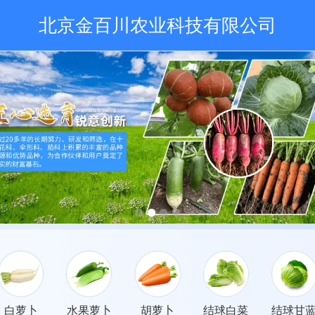
北京金百川农业科技有限公司
白萝卜
水果萝卜
胡萝卜
结球白菜
结球甘