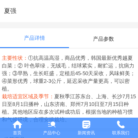
夏强
产品详情
产品参数
主要性状：
①抗高温高湿，商品优秀，韩国最新优秀越夏
白菜；② 叶色翠绿，无绒毛，结球紧实，耐贮运，抗病力
强；③早熟，生长旺盛，定植后45-50天采收，风味鲜美；
④菜形优秀，球重2-3公斤，延迟采收产量更高，可以密
植。
栽培适宜区域及季节：
夏秋季江苏东台、上海、长沙7月15
日至8月1日播种，山东济南、郑州7月10日至7月15日种
植。其他地区应在多次试种成功后，根据当地的种植习惯
和气候环境，合理安排栽培。
首页
产品中心
新闻资讯
联系我们